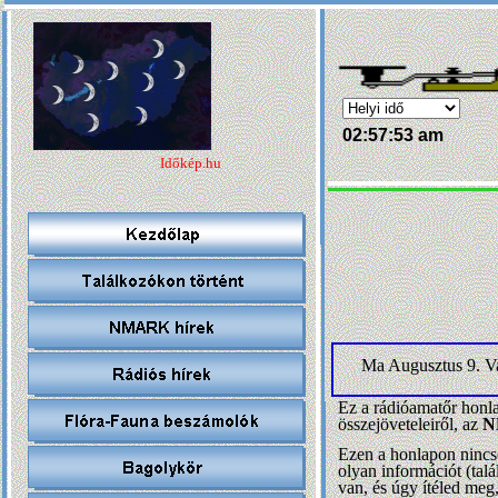
02:57:55 am
Időkép.hu
Ma Augusztus 9. V
Ez a rádióamatőr honla
összejöveteleiről, az
N
Ezen a honlapon nincse
olyan információt (talá
van, és úgy ítéled meg