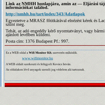
Link az NMHH honlapjára, amin az — Eljárási tájé
információkat találod.
http://nmhh.hu/tart/index/343/Adatlapok
Egyeztetve a MRASZ főtitkárával elnézést kérek és Lac
szűnt meg.
Tehát, az adó engedély kérő nyomtatványt, vagy bármi m
ajánlott levélben küldeni.
Posta cím: 1376 Budapest Pf.: 997.
Ez a WEB oldal a
Wifi Monitor Kft.
szerverén működik.
www.wifimonitor.hu
A WEB oldalt szerkeszti és felügyeli Kovács István.
Az oldalakon lévő anyagok szerzői jog védelem alá tartoznak.