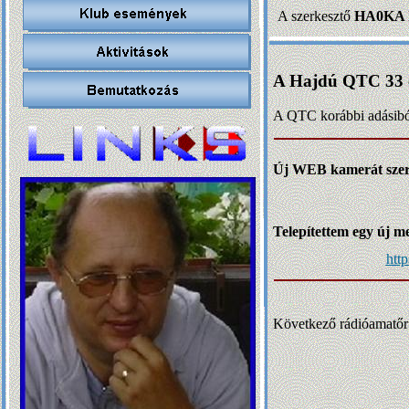
A szerkesztő
HA0KA I
A Hajdú QTC 33 év
A QTC korábbi adásiból 
Új WEB kamerát szere
Telepítettem egy új me
htt
Következő rádióamatőr 