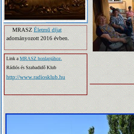
MRASZ
Életmű díjat
adományozott 2016 évben.
Link a
MRASZ honlapjához.
Rádiós és Szabadidő Klub
http://www.radiosklub.hu