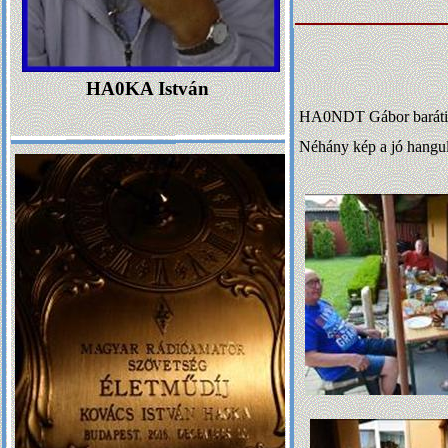
HA0KA István
HA0NDT Gábor baráti ös
Néhány kép a jó hangula